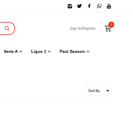
0
Sign In/Register
Serie A
Ligue 1
Past Season