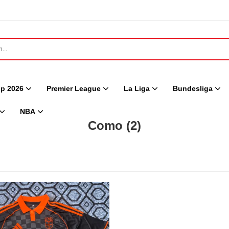
p 2026
Premier League
La Liga
Bundesliga
NBA
Como
(2)