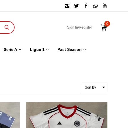
0
Sign In/Register
Serie A
Ligue 1
Past Season